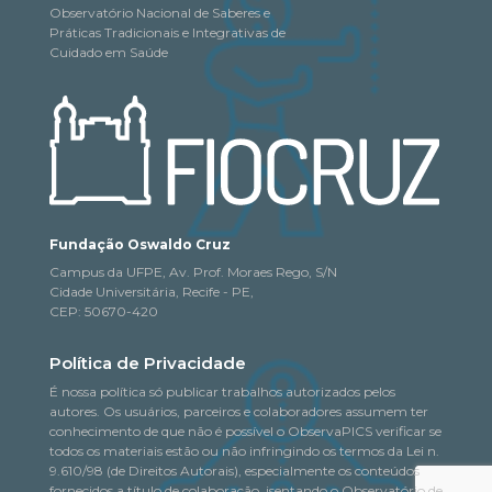
Observatório Nacional de Saberes e
Práticas Tradicionais e Integrativas de
Cuidado em Saúde
Fundação Oswaldo Cruz
Campus da UFPE, Av. Prof. Moraes Rego, S/N
Cidade Universitária, Recife - PE,
CEP: 50670-420
Política de Privacidade
É nossa política só publicar trabalhos autorizados pelos
autores. Os usuários, parceiros e colaboradores assumem ter
conhecimento de que não é possível o ObservaPICS verificar se
todos os materiais estão ou não infringindo os termos da Lei n.
9.610/98 (de Direitos Autorais), especialmente os conteúdos
fornecidos a título de colaboração, isentando o Observatório de