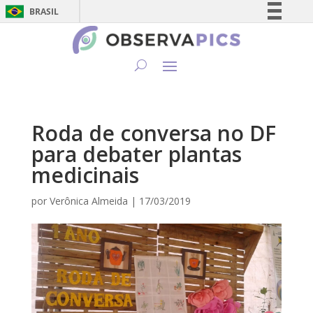
BRASIL
Simplifique!
Comunica BR
Participe
Acesso à informação
Legislação
Roda de conversa no DF
Canais
para debater plantas
medicinais
por
Verônica Almeida
|
17/03/2019