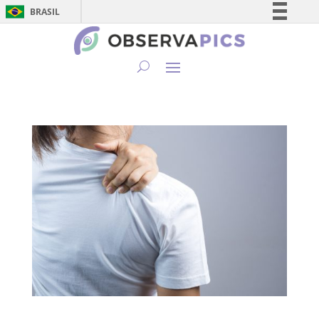
BRASIL
Simplifique!
Comunica BR
Participe
Acesso à informação
Legislação
Canais