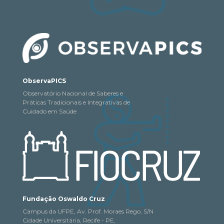
ObservaPICS
Observatório Nacional de Saberes e
Práticas Tradicionais e Integrativas de
Cuidado em Saúde
Fundação Oswaldo Cruz
Campus da UFPE, Av. Prof. Moraes Rego, S/N
Cidade Universitária, Recife - PE,