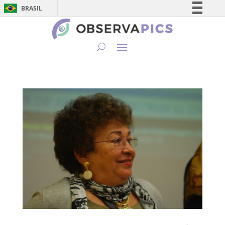
BRASIL
Simplifique!
Comunica BR
Participe
Acesso à informação
Legislação
Canais