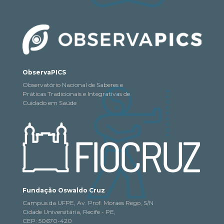
ObservaPICS
Observatório Nacional de Saberes e
Práticas Tradicionais e Integrativas de
Cuidado em Saúde
Fundação Oswaldo Cruz
Campus da UFPE, Av. Prof. Moraes Rego, S/N
Cidade Universitária, Recife - PE,
CEP: 50670-420