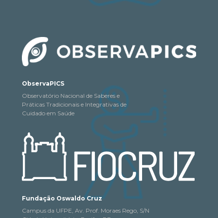
ObservaPICS
Observatório Nacional de Saberes e
Práticas Tradicionais e Integrativas de
Cuidado em Saúde
Fundação Oswaldo Cruz
Campus da UFPE, Av. Prof. Moraes Rego, S/N