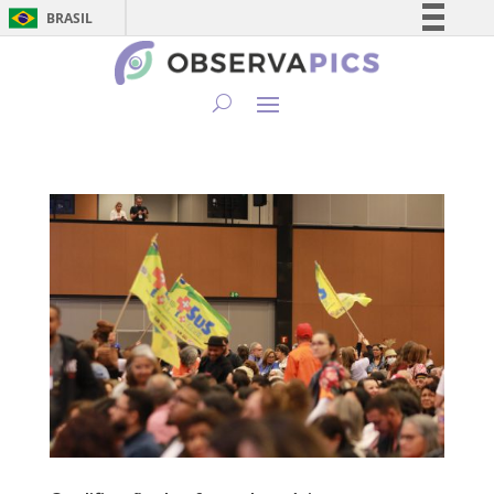
BRASIL
Simplifique!
Comunica BR
Participe
Acesso à informação
Legislação
Canais