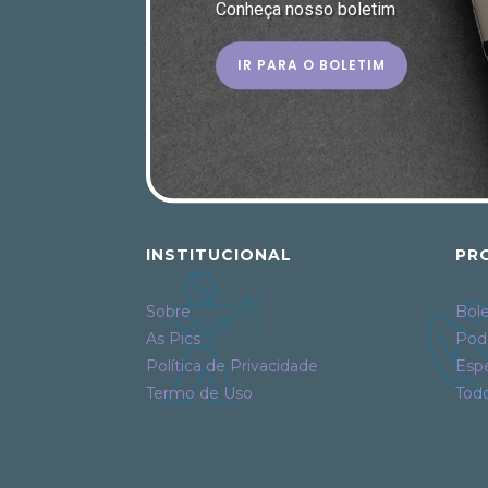
Conheça nosso boletim
IR PARA O BOLETIM
INSTITUCIONAL
PR
Sobre
Bole
As Pics
Pod
Política de Privacidade
Espe
Termo de Uso
Tod