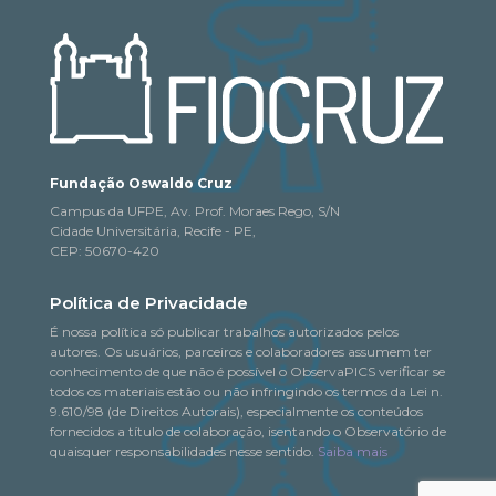
Fundação Oswaldo Cruz
Campus da UFPE, Av. Prof. Moraes Rego, S/N
Cidade Universitária, Recife - PE,
CEP: 50670-420
Política de Privacidade
É nossa política só publicar trabalhos autorizados pelos
autores. Os usuários, parceiros e colaboradores assumem ter
conhecimento de que não é possível o ObservaPICS verificar se
todos os materiais estão ou não infringindo os termos da Lei n.
9.610/98 (de Direitos Autorais), especialmente os conteúdos
fornecidos a título de colaboração, isentando o Observatório de
quaisquer responsabilidades nesse sentido.
Saiba mais