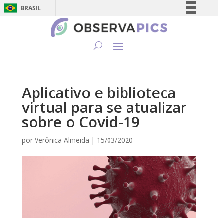
BRASIL
Simplifique!
Comunica BR
Participe
Acesso à informação
Legislação
Aplicativo e biblioteca
Canais
virtual para se atualizar
sobre o Covid-19
por
Verônica Almeida
|
15/03/2020