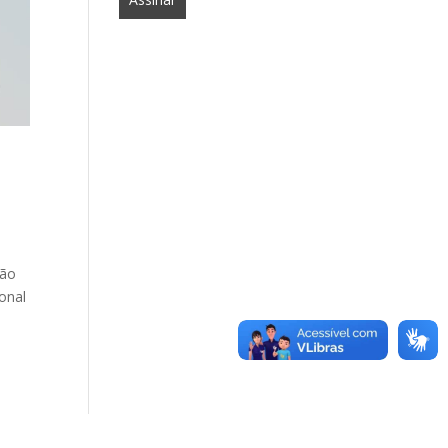
ção
onal