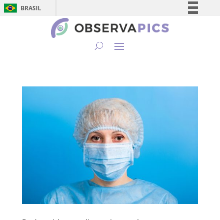
BRASIL
Simplifique!
Comunica BR
Participe
Acesso à informação
Legislação
Canais