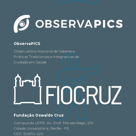
ObservaPICS
Observatório Nacional de Saberes e
Práticas Tradicionais e Integrativas de
Cuidado em Saúde
Fundação Oswaldo Cruz
Campus da UFPE, Av. Prof. Moraes Rego, S/N
Cidade Universitária, Recife - PE,
CEP: 50670-420