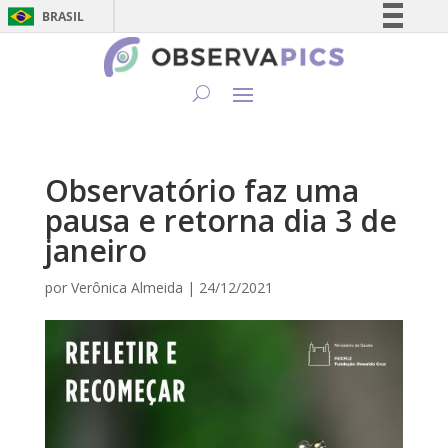
BRASIL
Simplifique!
Comunica BR
Participe
Acesso à informação
Legislação
Observatório faz uma
Canais
pausa e retorna dia 3 de
janeiro
por
Verônica Almeida
|
24/12/2021