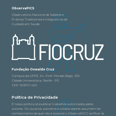
ObservaPICS
Observatório Nacional de Saberes e
Práticas Tradicionais e Integrativas de
Cuidado em Saúde
Fundação Oswaldo Cruz
Campus da UFPE, Av. Prof. Moraes Rego, S/N
Cidade Universitária, Recife - PE,
CEP: 50670-420
Política de Privacidade
É nossa política só publicar trabalhos autorizados pelos
autores. Os usuários, parceiros e colaboradores assumem ter
conhecimento de que não é possível o ObservaPICS verificar se