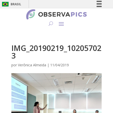
BRASIL
Simplifique!
Comunica BR
Participe
Acesso à informação
Legislação
IMG_20190219_10205702
Canais
3
por
Verônica Almeida
|
11/04/2019