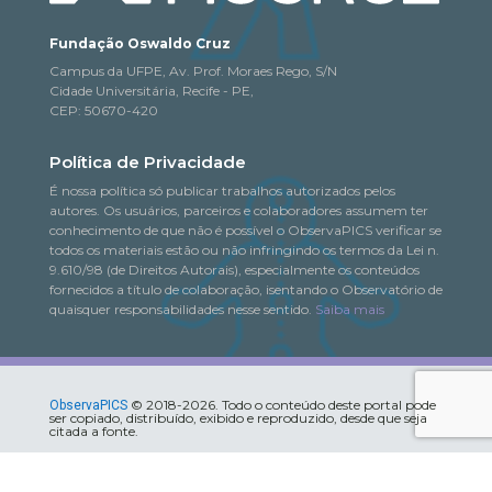
Fundação Oswaldo Cruz
Campus da UFPE, Av. Prof. Moraes Rego, S/N
Cidade Universitária, Recife - PE,
CEP: 50670-420
Política de Privacidade
É nossa política só publicar trabalhos autorizados pelos
autores. Os usuários, parceiros e colaboradores assumem ter
conhecimento de que não é possível o ObservaPICS verificar se
todos os materiais estão ou não infringindo os termos da Lei n.
9.610/98 (de Direitos Autorais), especialmente os conteúdos
fornecidos a título de colaboração, isentando o Observatório de
quaisquer responsabilidades nesse sentido.
Saiba mais
© 2018-2026. Todo o conteúdo deste portal pode
ObservaPICS
ser copiado, distribuído, exibido e reproduzido, desde que seja
citada a fonte.