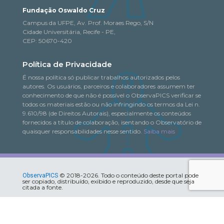
Fundação Oswaldo Cruz
Campus da UFPE, Av. Prof. Moraes Rego, S/N
Cidade Universitária, Recife - PE,
CEP: 50670-420
Política de Privacidade
É nossa política só publicar trabalhos autorizados pelos
autores. Os usuários, parceiros e colaboradores assumem ter
conhecimento de que não é possível o ObservaPICS verificar se
todos os materiais estão ou não infringindo os termos da Lei n.
9.610/98 (de Direitos Autorais), especialmente os conteúdos
fornecidos a título de colaboração, isentando o Observatório de
quaisquer responsabilidades nesse sentido.
Saiba mais
© 2018-2026. Todo o conteúdo deste portal pode
ObservaPICS
ser copiado, distribuído, exibido e reproduzido, desde que seja
citada a fonte.