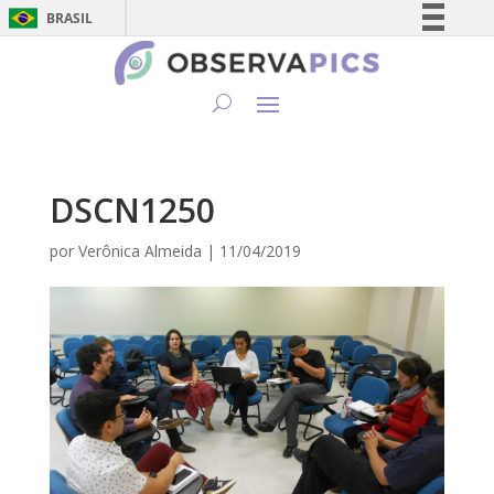
BRASIL
Simplifique!
Comunica BR
Participe
Acesso à informação
Legislação
DSCN1250
Canais
por
Verônica Almeida
|
11/04/2019