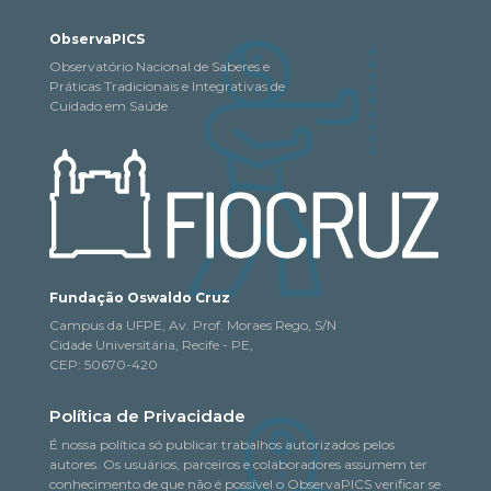
ObservaPICS
Observatório Nacional de Saberes e
Práticas Tradicionais e Integrativas de
Cuidado em Saúde
Fundação Oswaldo Cruz
Campus da UFPE, Av. Prof. Moraes Rego, S/N
Cidade Universitária, Recife - PE,
CEP: 50670-420
Política de Privacidade
É nossa política só publicar trabalhos autorizados pelos
autores. Os usuários, parceiros e colaboradores assumem ter
conhecimento de que não é possível o ObservaPICS verificar se