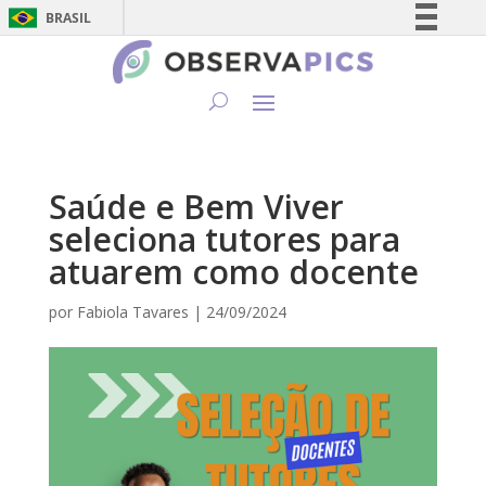
BRASIL
Simplifique!
Comunica BR
Participe
Acesso à informação
Legislação
Saúde e Bem Viver
Canais
seleciona tutores para
atuarem como docente
por
Fabiola Tavares
|
24/09/2024