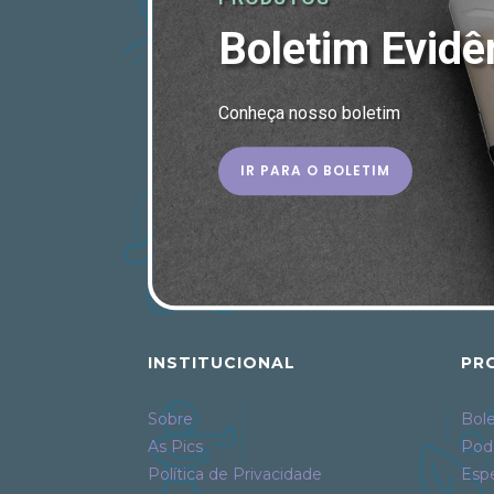
Boletim Evidê
Conheça nosso boletim
IR PARA O BOLETIM
INSTITUCIONAL
PR
Sobre
Bole
As Pics
Pod
Política de Privacidade
Espe