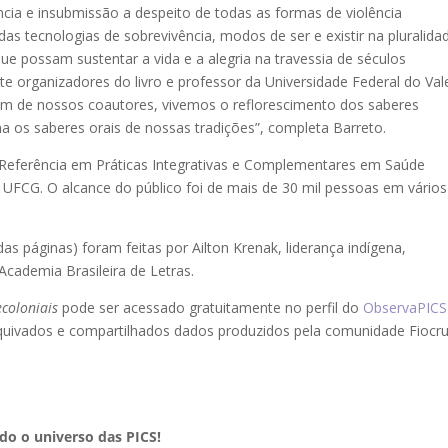
ncia e insubmissão a despeito de todas as formas de violência
das tecnologias de sobrevivência, modos de ser e existir na pluralida
ue possam sustentar a vida e a alegria na travessia de séculos
e organizadores do livro e professor da Universidade Federal do Val
 um de nossos coautores, vivemos o reflorescimento dos saberes
ha os saberes orais de nossas tradições”, completa Barreto.
 Referência em Práticas Integrativas e Complementares em Saúde
a UFCG. O alcance do público foi de mais de 30 mil pessoas em vários
das páginas) foram feitas por Ailton Krenak, liderança indígena,
Academia Brasileira de Letras.
ecoloniais
pode ser acessado gratuitamente no perfil do
ObservaPICS
rquivados e compartilhados dados produzidos pela comunidade Fiocru
o o universo das PICS!