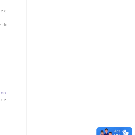
de e
e do
 no
z e