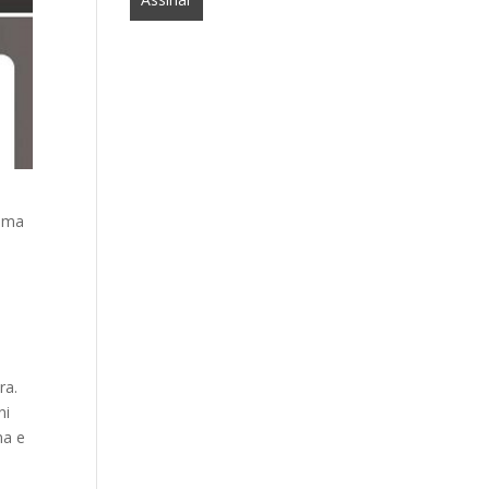
 uma
ra.
ni
na e