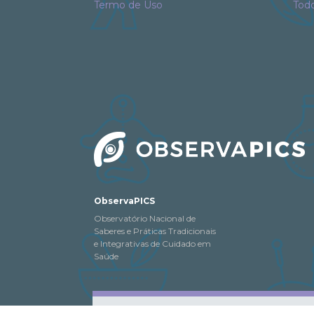
Termo de Uso
Tod
ObservaPICS
Observatório Nacional de
Saberes e Práticas Tradicionais
e Integrativas de Cuidado em
Saúde