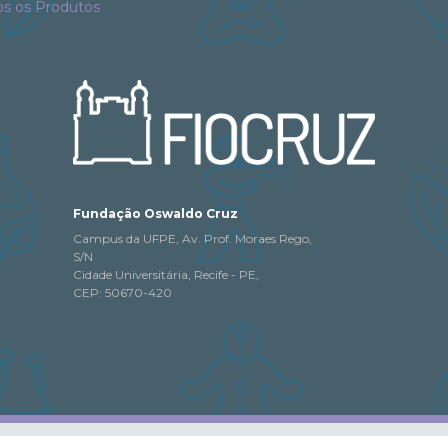
os os Produtos
Fundação Oswaldo Cruz
Campus da UFPE, Av. Prof. Moraes Rego,
S/N
Cidade Universitária, Recife - PE,
CEP: 50670-420