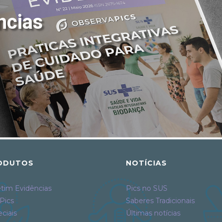
ncias
ODUTOS
NOTÍCIAS
tim Evidências
Pics no SUS
Pics
Saberes Tradicionais
ciais
Últimas notícias