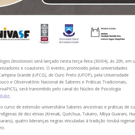
álogos Decoloniais
será lançado nesta terça-feira (30/04), às 20h, em
anizadores e coautores. O evento, promovido pelas universidades
e Campina Grande (UFCG), de Ouro Preto (UFOP), pela Universidade
co e Observatório Nacional de Saberes e Práticas Tradicionais,
aPICS), será transmitido pelo canal do Núcleo de Psicologia
utube
.
do curso de extensão universitária Saberes ancestrais e práticas de cu
 indígenas de dez etnias (Krenak, Quéchua, Tukano, Mbya Guarani, Hu
araru), quatro lideranças negras vinculadas à tradição Iorubá nigeria
ro.