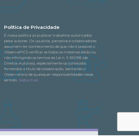
Política de Privacidade
É nossa política só publicar trabalhos autorizados
pelos autores. Os usuários, parceiros e colaboradores
assumem ter conhecimento de que não é possível o
ObservaPICS verificar se todos os materiais estão ou
não infringindo os termos da Lei n. 9.610/98 (de
Direitos Autorais), especialmente os conteúdos
fornecidos a título de colaboração, isentando o
Observatório de quaisquer responsabilidades nesse
sentido.
Saiba mais