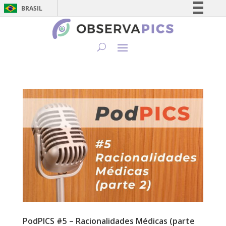
BRASIL
Simplifique!
Comunica BR
Participe
Acesso à informação
Legislação
Canais
PodPICS #5 – Racionalidades Médicas (parte