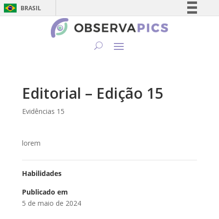
BRASIL
Simplifique!
Comunica BR
Participe
Acesso à informação
Legislação
Editorial – Edição 15
Canais
Evidências 15
lorem
Habilidades
Publicado em
5 de maio de 2024