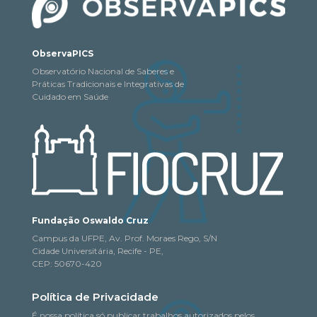
ObservaPICS
Observatório Nacional de Saberes e
Práticas Tradicionais e Integrativas de
Cuidado em Saúde
Fundação Oswaldo Cruz
Campus da UFPE, Av. Prof. Moraes Rego, S/N
Cidade Universitária, Recife - PE,
CEP: 50670-420
Política de Privacidade
É nossa política só publicar trabalhos autorizados pelos