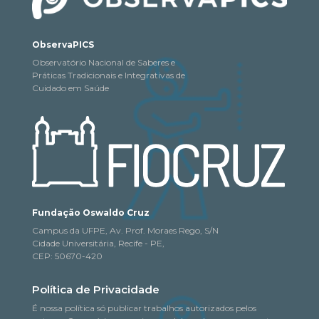
ObservaPICS
Observatório Nacional de Saberes e
Práticas Tradicionais e Integrativas de
Cuidado em Saúde
Fundação Oswaldo Cruz
Campus da UFPE, Av. Prof. Moraes Rego, S/N
Cidade Universitária, Recife - PE,
CEP: 50670-420
Política de Privacidade
É nossa política só publicar trabalhos autorizados pelos