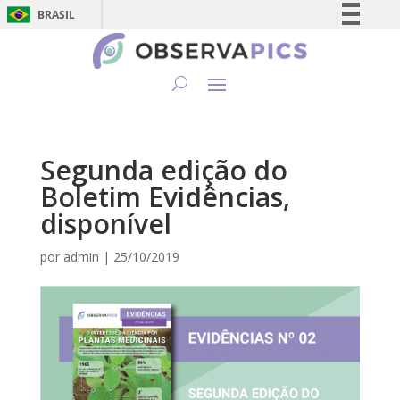
BRASIL
Simplifique!
Comunica BR
Participe
Acesso à informação
Legislação
Segunda edição do
Canais
Boletim Evidências,
disponível
por
admin
|
25/10/2019