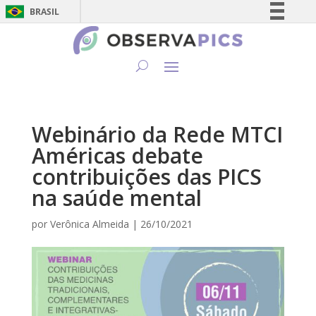
BRASIL
Simplifique!
Comunica BR
Participe
Acesso à informação
Legislação
Webinário da Rede MTCI
Canais
Américas debate
contribuições das PICS
na saúde mental
por
Verônica Almeida
|
26/10/2021