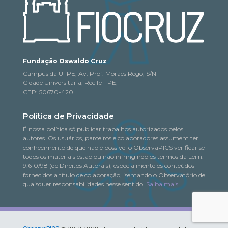
Fundação Oswaldo Cruz
Campus da UFPE, Av. Prof. Moraes Rego, S/N
Cidade Universitária, Recife - PE,
CEP: 50670-420
Política de Privacidade
É nossa política só publicar trabalhos autorizados pelos
autores. Os usuários, parceiros e colaboradores assumem ter
conhecimento de que não é possível o ObservaPICS verificar se
todos os materiais estão ou não infringindo os termos da Lei n.
9.610/98 (de Direitos Autorais), especialmente os conteúdos
fornecidos a título de colaboração, isentando o Observatório de
quaisquer responsabilidades nesse sentido.
Saiba mais