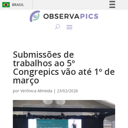
BRASIL
Simplifique!
Comunica BR
Participe
Acesso à informação
Legislação
Submissões de
Canais
trabalhos ao 5º
Congrepics vão até 1º de
março
por
Verônica Almeida
|
23/02/2026