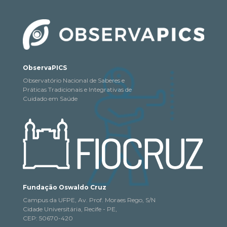
ObservaPICS
Observatório Nacional de Saberes e
Práticas Tradicionais e Integrativas de
Cuidado em Saúde
Fundação Oswaldo Cruz
Campus da UFPE, Av. Prof. Moraes Rego, S/N
Cidade Universitária, Recife - PE,
CEP: 50670-420