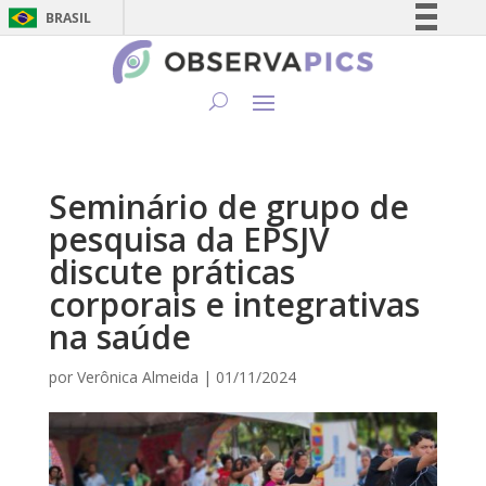
BRASIL
Simplifique!
Comunica BR
Participe
Acesso à informação
Legislação
Seminário de grupo de
Canais
pesquisa da EPSJV
discute práticas
corporais e integrativas
na saúde
por
Verônica Almeida
|
01/11/2024