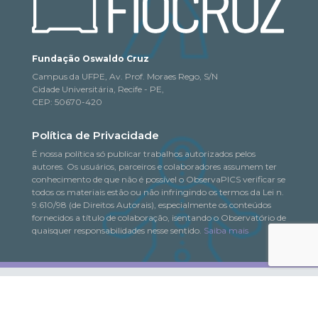
Fundação Oswaldo Cruz
Campus da UFPE, Av. Prof. Moraes Rego, S/N
Cidade Universitária, Recife - PE,
CEP: 50670-420
Política de Privacidade
É nossa política só publicar trabalhos autorizados pelos
autores. Os usuários, parceiros e colaboradores assumem ter
conhecimento de que não é possível o ObservaPICS verificar se
todos os materiais estão ou não infringindo os termos da Lei n.
9.610/98 (de Direitos Autorais), especialmente os conteúdos
fornecidos a título de colaboração, isentando o Observatório de
quaisquer responsabilidades nesse sentido.
Saiba mais
© 2018-2026. Todo o conteúdo deste portal pode
ObservaPICS
ser copiado, distribuído, exibido e reproduzido, desde que seja
citada a fonte.