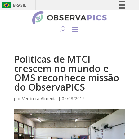
BRASIL
Simplifique!
Comunica BR
Participe
Acesso à informação
Legislação
Políticas de MTCI
Canais
crescem no mundo e
OMS reconhece missão
do ObservaPICS
por
Verônica Almeida
|
05/08/2019