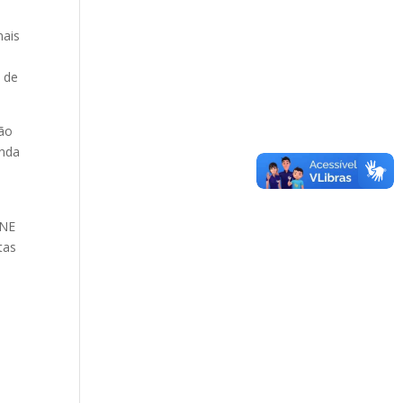
nais
s de
rão
enda
SNE
tas