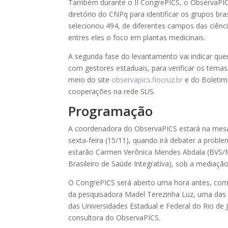
Também durante o II CongrePICS, o ObservaPI
diretório do CNPq para identificar os grupos br
selecionou 494, de diferentes campos das ciênci
entres eles o foco em plantas medicinais.
A segunda fase do levantamento vai indicar qu
com gestores estaduais, para verificar os temas 
meio do site
observapics.fiocruz.br
e do Boletim
cooperações na rede SUS.
Programação
A coordenadora do ObservaPICS estará na me
sexta-feira (15/11), quando irá debater a probl
estarão Carmen Verônica Mendes Abdala (BVS/M
Brasileiro de Saúde Integrativa), sob a mediaçã
O CongrePICS será aberto uma hora antes, com
da pesquisadora Madel Terezinha Luz, uma das p
das Universidades Estadual e Federal do Rio d
consultora do ObservaPICS.