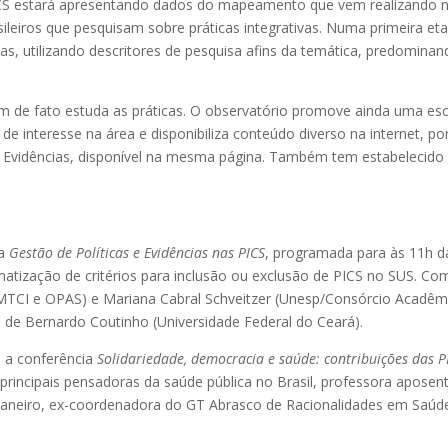
CS estará apresentando dados do mapeamento que vem realizando 
asileiros que pesquisam sobre práticas integrativas. Numa primeira et
as, utilizando descritores de pesquisa afins da temática, predomina
em de fato estuda as práticas. O observatório promove ainda uma es
de interesse na área e disponibiliza conteúdo diverso na internet, po
 Evidências, disponível na mesma página. Também tem estabelecido
sa
Gestão de Políticas e Evidências nas PICS
, programada para às 11h d
ematização de critérios para inclusão ou exclusão de PICS no SUS. Co
TCI e OPAS) e Mariana Cabral Schveitzer (Unesp/Consórcio Acadêm
o de Bernardo Coutinho (Universidade Federal do Ceará).
 a conferência
Solidariedade, democracia e saúde: contribuições das P
rincipais pensadoras da saúde pública no Brasil, professora aposen
e Janeiro, ex-coordenadora do GT Abrasco de Racionalidades em Saúd