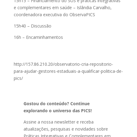
15h15 – Financiamento do SUS e práticas integrativas
e complementares em saúde – Islândia Carvalho,
coordenadora executiva do ObservaPICS
15h40 – Discussão
16h – Encaminhamentos
http://157.86.210.20/observatorio-cria-repositorio-
para-ajudar-gestores-estaduais-a-qualificar-politica-de-
pics/
Gostou do conteúdo? Continue
explorando o universo das PICS!
Assine a nossa newsletter e receba
atualizações, pesquisas e novidades sobre
Práticas Integrativas e Complementares em