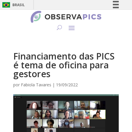
BRASIL
Simplifique!
Comunica BR
Participe
Acesso à informação
Legislação
Financiamento das PICS
Canais
é tema de oficina para
gestores
por
Fabiola Tavares
|
19/09/2022