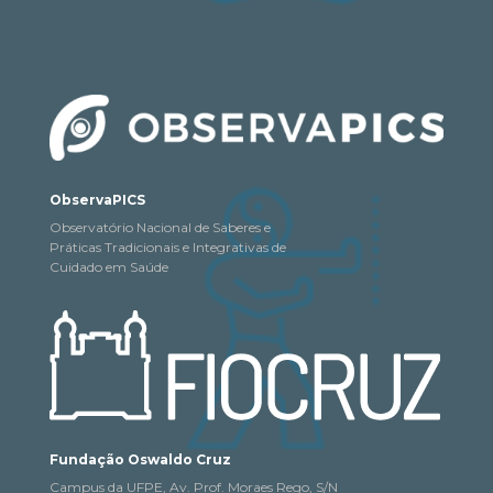
ObservaPICS
Observatório Nacional de Saberes e
Práticas Tradicionais e Integrativas de
Cuidado em Saúde
Fundação Oswaldo Cruz
Campus da UFPE, Av. Prof. Moraes Rego, S/N