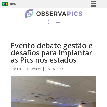
BRASIL
Simplifique!
Comunica BR
Participe
Acesso à informação
Legislação
Evento debate gestão e
Canais
desafios para implantar
as Pics nos estados
por
Fabiola Tavares
|
07/06/2023