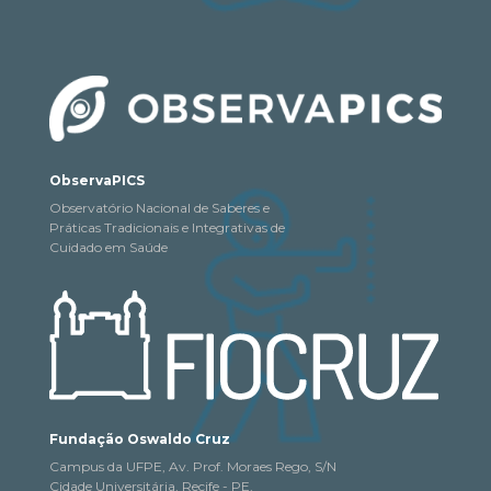
ObservaPICS
Observatório Nacional de Saberes e
Práticas Tradicionais e Integrativas de
Cuidado em Saúde
Fundação Oswaldo Cruz
Campus da UFPE, Av. Prof. Moraes Rego, S/N
Cidade Universitária, Recife - PE,