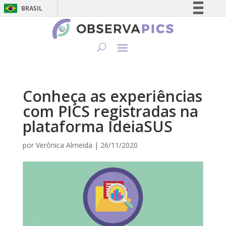
BRASIL
Simplifique!
Comunica BR
Participe
Acesso à informação
Legislação
Conheça as experiências
Canais
com PICS registradas na
plataforma IdeiaSUS
por
Verônica Almeida
|
26/11/2020