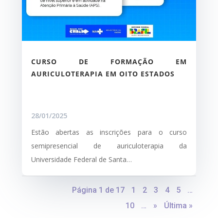
CURSO DE FORMAÇÃO EM
AURICULOTERAPIA EM OITO ESTADOS
28/01/2025
Estão abertas as inscrições para o curso
semipresencial de auriculoterapia da
Universidade Federal de Santa…
Página 1 de 17
1
2
3
4
5
…
10
…
»
Última »