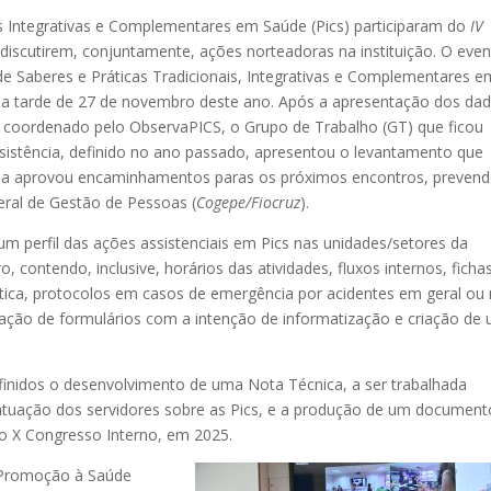
s Integrativas e Complementares em Saúde (Pics) participaram do
IV
discutirem, conjuntamente, ações norteadoras na instituição. O eve
de Saberes e Práticas Tradicionais, Integrativas e Complementares e
na tarde de 27 de novembro deste ano. Após a apresentação dos da
 coordenado pelo ObservaPICS, o Grupo de Trabalho (GT) que ficou
ssistência, definido no ano passado, apresentou o levantamento que
ária aprovou encaminhamentos paras os próximos encontros, preven
ral de Gestão de Pessoas (
Cogepe/Fiocruz
).
m perfil das ações assistenciais em Pics nas unidades/setores da
o, contendo, inclusive, horários das atividades, fluxos internos, ficha
ática, protocolos em casos de emergência por acidentes em geral ou
vação de formulários com a intenção de informatização e criação de
nidos o desenvolvimento de uma Nota Técnica, a ser trabalhada
tuação dos servidores sobre as Pics, e a produção de um document
ao X Congresso Interno, em 2025.
e Promoção à Saúde