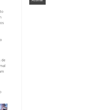
nto
m
dos
do
s de
 mal
 um
o