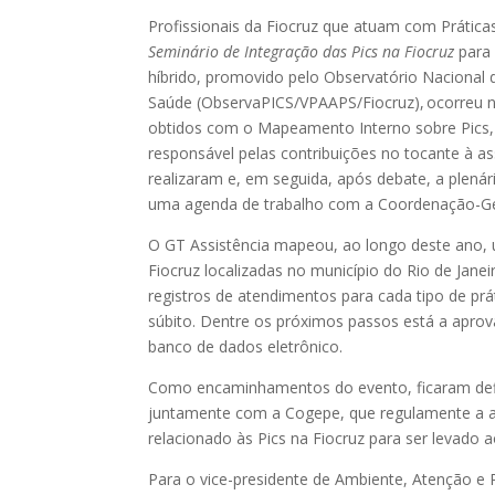
Profissionais da Fiocruz que atuam com Prática
Seminário de Integração das Pics na Fiocruz
para 
híbrido, promovido pelo Observatório Nacional 
Saúde (ObservaPICS/VPAAPS/Fiocruz), ocorreu 
obtidos com o Mapeamento Interno sobre Pics,
responsável pelas contribuições no tocante à a
realizaram e, em seguida, após debate, a plen
uma agenda de trabalho com a Coordenação-Ge
O GT Assistência mapeou, ao longo deste ano, u
Fiocruz localizadas no município do Rio de Janeir
registros de atendimentos para cada tipo de pr
súbito. Dentre os próximos passos está a apro
banco de dados eletrônico.
Como encaminhamentos do evento, ficaram defi
juntamente com a Cogepe, que regulamente a a
relacionado às Pics na Fiocruz para ser levado 
Para o vice-presidente de Ambiente, Atenção 