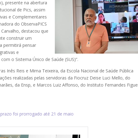
), presente na abertura
itucional de Pics, assim
ativas e Complementares
denadora do ObservaPICS
a Carvalho, destacou que
nte construir um
a permitirá pensar
grativas e
 com o Sistema Único de Saúde (SUS)”.
s Inês Reis e Mirna Teixeira, da Escola Nacional de Saúde Pública
ações realizadas pelas servidoras da Fiocruz Deise Luci Mello, do
arães, da Ensp, e Marcos Luiz Affonso, do Instituto Fernandes Figue
: prazo foi prorrogado até 21 de maio