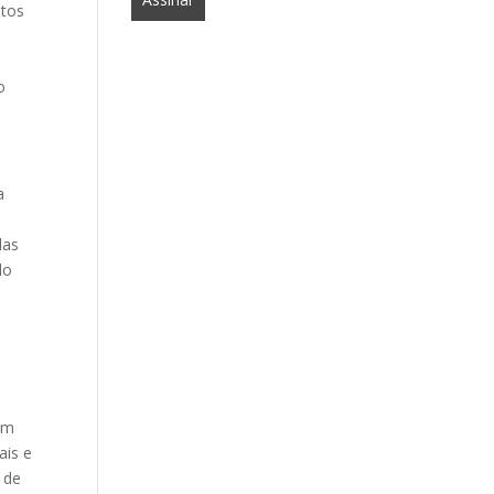
ntos
o
a
das
do
lém
ais e
 de