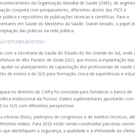
u reconhecimento da Organização Mundial de Saúde (OMS), de segme
tuação conjunta com pesquisadores, diferentes atores das PICS e
 pública e repositório de publicações técnicas e científicas. Para o
mentares em Saúde do Ministério da Saúde, Daniel Amado, o papel d
liação das práticas na rede pública.
eos/1571240526357291/
s com a Secretaria de Saúde do Estado do Rio Grande do Sul, onde 
eitura de Alto Paraíso de Goiás (GO), que iniciou a implantação das
i ajudar no planejamento de capacitação dos profissionais de saúde 
ições de ensino e do SUS para formação, troca de experiências e estu
sa no diretório do CNPq foi concluída para fortalecer o banco de
lítica institucional da Fiocruz. Dados suplementares apontarão com
S no SUS com diferentes perspectivas.
u oficinas (foto), participou de congressos e de eventos técnicos, a
ferentes mídias. Para 2020 estão sendo construídas parcerias nacion
s que identifiquem a segurança, a qualidade e a efetividade da oferta