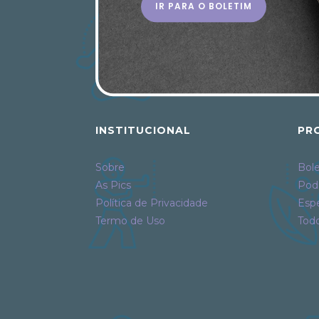
IR PARA O BOLETIM
INSTITUCIONAL
PR
Sobre
Bole
As Pics
Pod
Política de Privacidade
Espe
Termo de Uso
Tod