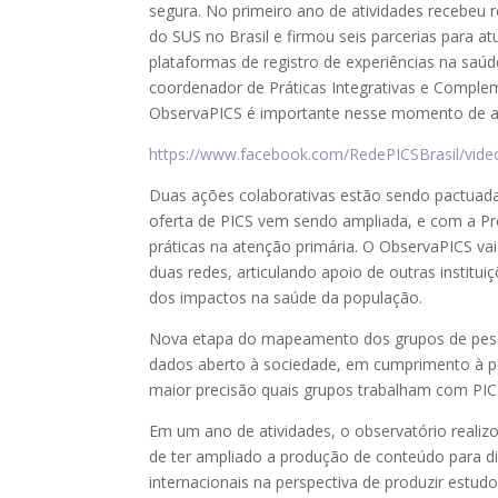
segura. No primeiro ano de atividades recebe
do SUS no Brasil e firmou seis parcerias para a
plataformas de registro de experiências na saúde
coordenador de Práticas Integrativas e Comple
ObservaPICS é importante nesse momento de amp
https://www.facebook.com/RedePICSBrasil/vid
Duas ações colaborativas estão sendo pactuada
oferta de PICS vem sendo ampliada, e com a Pref
práticas na atenção primária. O ObservaPICS va
duas redes, articulando apoio de outras institu
dos impactos na saúde da população.
Nova etapa do mapeamento dos grupos de pesqui
dados aberto à sociedade, em cumprimento à po
maior precisão quais grupos trabalham com PIC
Em um ano de atividades, o observatório realizo
de ter ampliado a produção de conteúdo para di
internacionais na perspectiva de produzir estudo