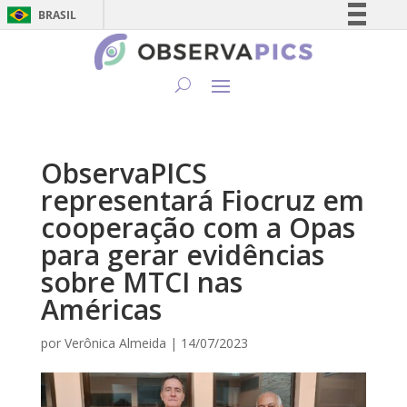
BRASIL
Simplifique!
Comunica BR
Participe
Acesso à informação
Legislação
ObservaPICS
Canais
representará Fiocruz em
cooperação com a Opas
para gerar evidências
sobre MTCI nas
Américas
por
Verônica Almeida
|
14/07/2023