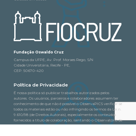
Fundação Oswaldo Cruz
Campus da UFPE, Av. Prof. Moraes Rego, S/N
Cidade Universitária, Recife - PE,
CEP: 50670-420
Política de Privacidade
É nossa política só publicar trabalhos autorizados pelos
autores. Os usuários, parceiros e colaboradores assumem ter
conhecimento de que não é possível o ObservaPICS verificar se
todos os materiais estão ou não infringindo os termos da Lei n.
9.610/98 (de Direitos Autorais), especialmente os conteúdos
fornecidos a título de colaboração, isentando o Observatório de
quaisquer responsabilidades nesse sentido.
Saiba mais