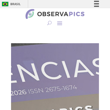
BRASIL
Simplifique!
Comunica BR
Participe
Acesso à informação
Legislação
Canais