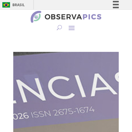
BRASIL
Simplifique!
Comunica BR
Participe
Acesso à informação
Legislação
Canais