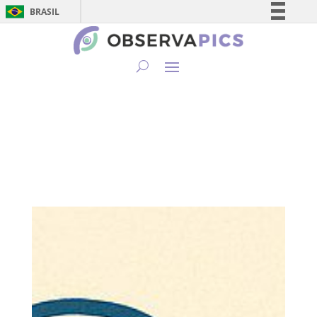
BRASIL
Simplifique!
Comunica BR
Participe
Acesso à informação
Legislação
Canais