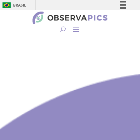
BRASIL
Simplifique!
Comunica BR
Participe
Acesso à informação
Legislação
Canais