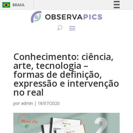
BRASIL
Simplifique!
Comunica BR
Participe
Acesso à informação
Legislação
Conhecimento: ciência,
Canais
arte, tecnologia –
formas de definição,
expressão e intervenção
no real
por
admin
|
18/07/2020