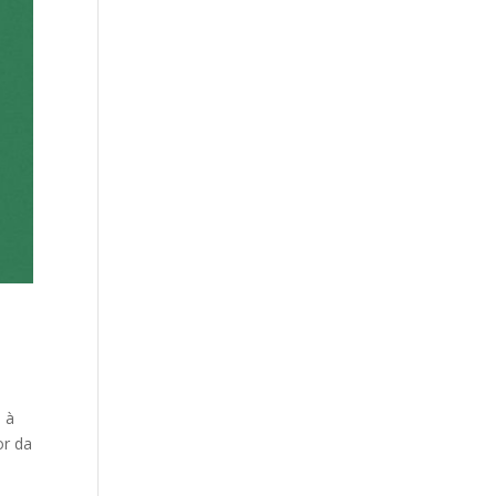
 à
or da