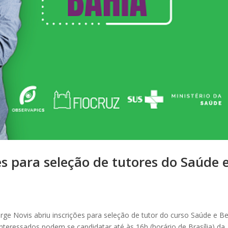
es para seleção de tutores do Saúde 
orge Novis abriu inscrições para seleção de tutor do curso Saúde e 
interessados podem se candidatar até às 16h (horário de Brasília) da