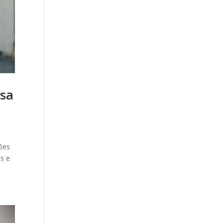
isa
ões
as e