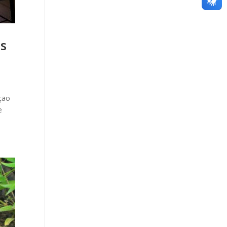
as
ção
e