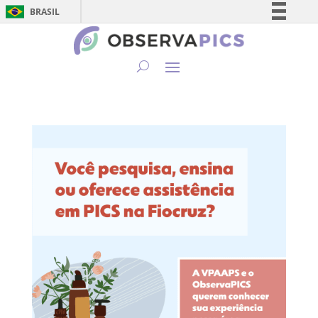
BRASIL
Simplifique!
Comunica BR
Participe
Acesso à informação
Legislação
Canais