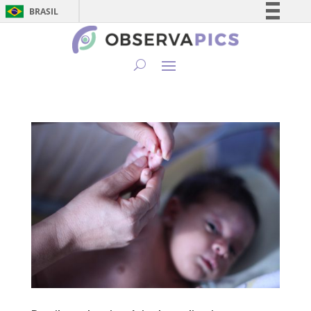
BRASIL
Simplifique!
Comunica BR
Participe
Acesso à informação
Legislação
Canais