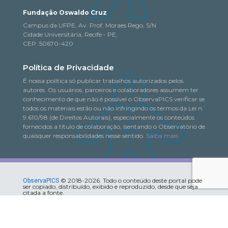
Fundação Oswaldo Cruz
Campus da UFPE, Av. Prof. Moraes Rego, S/N
Cidade Universitária, Recife - PE,
CEP: 50670-420
Política de Privacidade
É nossa política só publicar trabalhos autorizados pelos
autores. Os usuários, parceiros e colaboradores assumem ter
conhecimento de que não é possível o ObservaPICS verificar se
todos os materiais estão ou não infringindo os termos da Lei n.
9.610/98 (de Direitos Autorais), especialmente os conteúdos
fornecidos a título de colaboração, isentando o Observatório de
quaisquer responsabilidades nesse sentido.
Saiba mais
© 2018-2026. Todo o conteúdo deste portal pode
ObservaPICS
ser copiado, distribuído, exibido e reproduzido, desde que seja
citada a fonte.