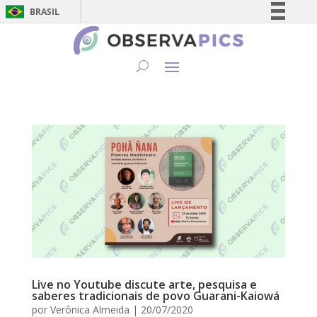
BRASIL
Simplifique!
Comunica BR
Participe
Acesso à informação
Legislação
Canais
Live no Youtube discute arte, pesquisa e
saberes tradicionais de povo Guarani-Kaiowá
por
Verônica Almeida
|
20/07/2020