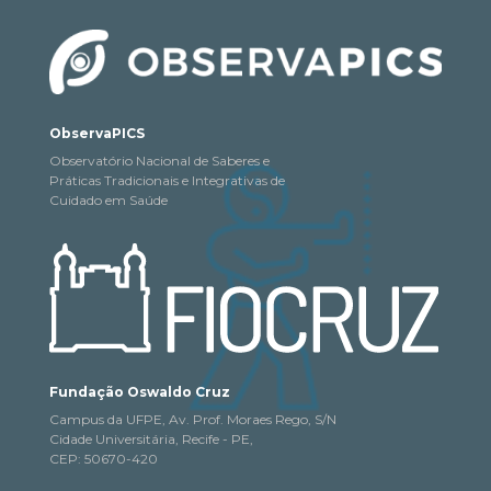
ObservaPICS
Observatório Nacional de Saberes e
Práticas Tradicionais e Integrativas de
Cuidado em Saúde
Fundação Oswaldo Cruz
Campus da UFPE, Av. Prof. Moraes Rego, S/N
Cidade Universitária, Recife - PE,
CEP: 50670-420