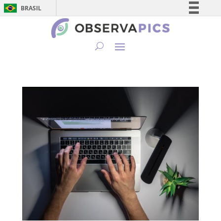
BRASIL
Simplifique!
Comunica BR
Participe
Acesso à informação
Legislação
Canais