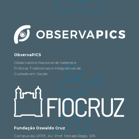
ObservaPICS
Observatório Nacional de Saberes e
Práticas Tradicionais e Integrativas de
Cuidado em Saúde
Fundação Oswaldo Cruz
Campus da UFPE, Av. Prof. Moraes Rego, S/N