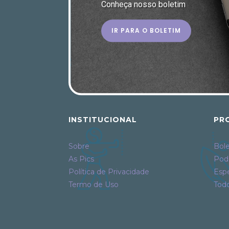
Conheça nosso boletim
IR PARA O BOLETIM
INSTITUCIONAL
PR
Sobre
Bole
As Pics
Pod
Política de Privacidade
Espe
Termo de Uso
Tod