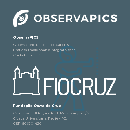
ObservaPICS
Observatório Nacional de Saberes e
Práticas Tradicionais e Integrativas de
Cuidado em Saúde
Fundação Oswaldo Cruz
Campus da UFPE, Av. Prof. Moraes Rego, S/N
Cidade Universitária, Recife - PE,
CEP: 50670-420