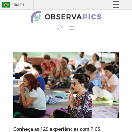
BRASIL
Simplifique!
Comunica BR
Participe
Acesso à informação
Legislação
Canais
Conheça as 129 experiências com PICS