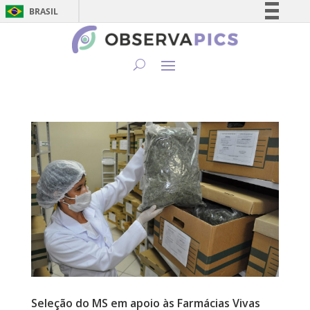
BRASIL
Simplifique!
Comunica BR
Participe
Acesso à informação
Legislação
Canais
Seleção do MS em apoio às Farmácias Vivas