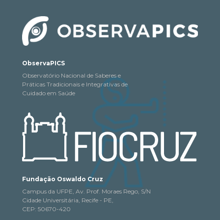
ObservaPICS
Observatório Nacional de Saberes e
Práticas Tradicionais e Integrativas de
Cuidado em Saúde
Fundação Oswaldo Cruz
Campus da UFPE, Av. Prof. Moraes Rego, S/N
Cidade Universitária, Recife - PE,
CEP: 50670-420