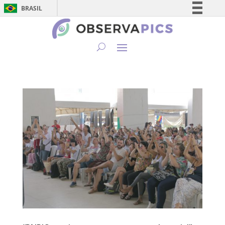
BRASIL
Simplifique!
Comunica BR
Participe
Acesso à informação
Legislação
Canais