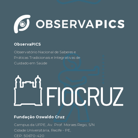
ObservaPICS
Observatório Nacional de Saberes e
Práticas Tradicionais e Integrativas de
Cuidado em Saúde
Fundação Oswaldo Cruz
Campus da UFPE, Av. Prof. Moraes Rego, S/N
Cidade Universitária, Recife - PE,
CEP: 50670-420