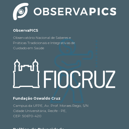
ObservaPICS
Observatório Nacional de Saberes e
Práticas Tradicionais e Integrativas de
Cuidado em Saúde
Fundação Oswaldo Cruz
Campus da UFPE, Av. Prof. Moraes Rego, S/N
Cidade Universitária, Recife - PE,
CEP: 50670-420