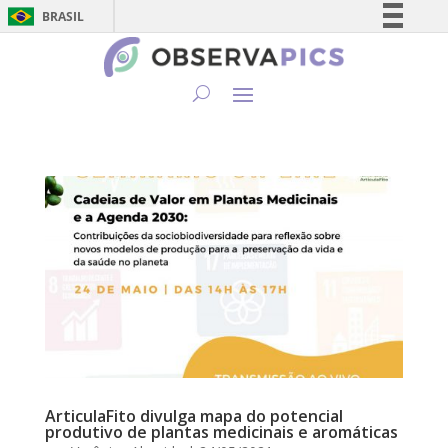
BRASIL
Simplifique!
Comunica BR
Participe
Acesso à informação
Legislação
Canais
ArticulaFito divulga mapa do potencial
produtivo de plantas medicinais e aromáticas