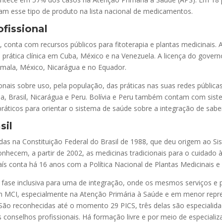
am esse tipo de produto na lista nacional de medicamentos.
fissional
 conta com recursos públicos para fitoterapia e plantas medicinais. 
prática clínica em Cuba, México e na Venezuela. A licença do governo,
temala, México, Nicarágua e no Equador.
nais sobre uso, pela população, das práticas nas suas redes pública
ívia, Brasil, Nicarágua e Peru. Bolívia e Peru também contam com si
áticos para orientar o sistema de saúde sobre a integração de saber
sil
adas na Constituição Federal do Brasil de 1988, que deu origem ao S
onhecem, a partir de 2002, as medicinas tradicionais para o cuidado
aís conta há 16 anos com a Política Nacional de Plantas Medicinais e
fase inclusiva para uma de integração, onde os mesmos serviços e p
MCI, especialmente na Atenção Primária à Saúde e em menor repres
 São reconhecidas até o momento 29 PICS, três delas são especiali
conselhos profissionais. Há formação livre e por meio de especializa