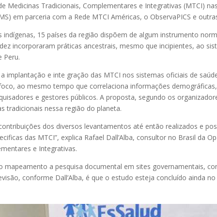
e Medicinas Tradicionais, Complementares e Integrativas (MTCI) nas
S) em parceria com a Rede MTCI Américas, o ObservaPICS e outras
s indígenas, 15 países da região dispõem de algum instrumento norm
dez incorporaram práticas ancestrais, mesmo que incipientes, ao siste
e Peru.
 implantação e inte gração das MTCI nos sistemas oficiais de saúd
foco, ao mesmo tempo que correlaciona informações demográficas,
squisadores e gestores públicos. A proposta, segundo os organizadores
s tradicionais nessa região do planeta.
ntribuições dos diversos levantamentos até então realizados e pos
cificas das MTCI”, explica Rafael Dall’Alba, consultor no Brasil d
mentares e Integrativas.
peamento a pesquisa documental em sites governamentais, consult
evisão, conforme Dall’Alba, é que o estudo esteja concluído ainda n