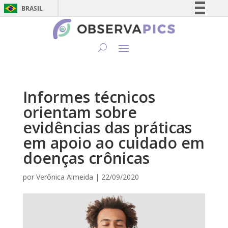
BRASIL
Simplifique!
Comunica BR
Participe
Acesso à informação
Legislação
Informes técnicos
Canais
orientam sobre
evidências das práticas
em apoio ao cuidado em
doenças crônicas
por
Verônica Almeida
|
22/09/2020