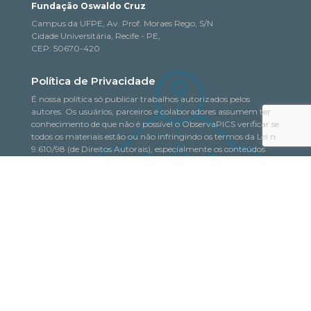
Fundação Oswaldo Cruz
Campus da UFPE, Av. Prof. Moraes Rego, S/N
Cidade Universitária, Recife - PE,
CEP: 50670-420
Política de Privacidade
É nossa política só publicar trabalhos autorizados pelos
autores. Os usuários, parceiros e colaboradores assumem ter
conhecimento de que não é possível o ObservaPICS verificar se
todos os materiais estão ou não infringindo os termos da Lei n.
9.610/98 (de Direitos Autorais), especialmente os conteúdos
fornecidos a título de colaboração, isentando o Observatório de
quaisquer responsabilidades nesse sentido.
Saiba mais
© 2018-2026. Todo o conteúdo deste portal pode
ObservaPICS
ser copiado, distribuído, exibido e reproduzido, desde que seja
citada a fonte.