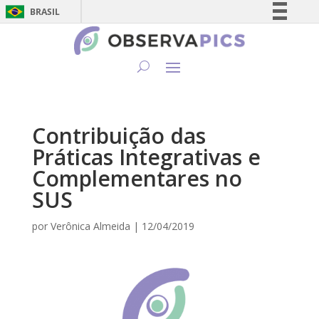
BRASIL
Simplifique!
Comunica BR
Participe
Acesso à informação
Legislação
Contribuição das
Canais
Práticas Integrativas e
Complementares no
SUS
por
Verônica Almeida
|
12/04/2019