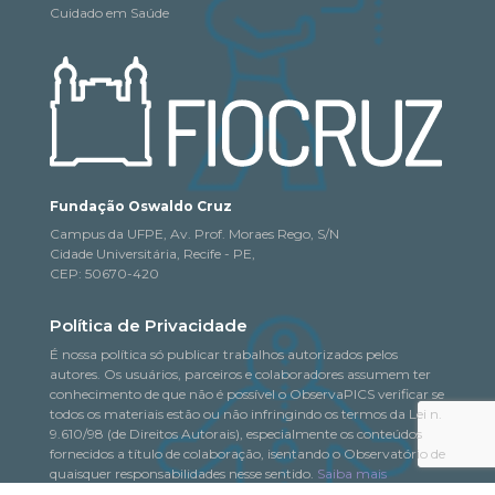
Cuidado em Saúde
Fundação Oswaldo Cruz
Campus da UFPE, Av. Prof. Moraes Rego, S/N
Cidade Universitária, Recife - PE,
CEP: 50670-420
Política de Privacidade
É nossa política só publicar trabalhos autorizados pelos
autores. Os usuários, parceiros e colaboradores assumem ter
conhecimento de que não é possível o ObservaPICS verificar se
todos os materiais estão ou não infringindo os termos da Lei n.
9.610/98 (de Direitos Autorais), especialmente os conteúdos
fornecidos a título de colaboração, isentando o Observatório de
quaisquer responsabilidades nesse sentido.
Saiba mais